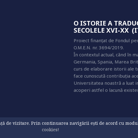
O ISTORIE A TRAD
SECOLELE XVI-XX (I
Proiect finanțat de Fondul pe
O.M.E.N. nr. 3694/2019.
În contextul actual, când în m
Germania, Spania, Marea Britan
curs de elaborare istorii ale t
face cunoscută contribuția aces
Universitatea noastră a luat in
acoperi astfel o lacună exist
ă de vizitare. Prin continuarea navigării ești de acord cu modul d
cookies!
acter personal