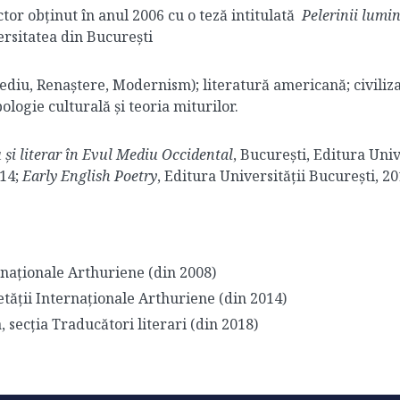
ctor obținut în anul 2006 cu o teză intitulată
Pelerinii lumin
ersitatea din București
ediu, Renaștere, Modernism); literatură americană; civili
ologie culturală și teoria miturilor.
u și literar în Evul Mediu Occidental
, București, Editura Univ
014;
Early English Poetry
, Editura Universității București, 20
rnaționale Arthuriene (din 2008)
etății Internaționale Arthuriene (din 2014)
 secția Traducători literari (din 2018)