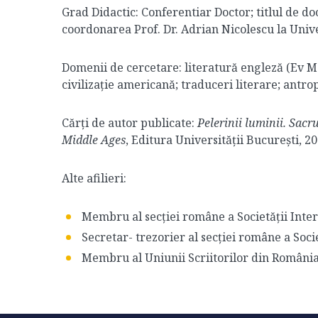
Grad Didactic: Conferentiar Doctor; titlul de do
coordonarea Prof. Dr. Adrian Nicolescu la Univ
Domenii de cercetare: literatură engleză (Ev M
civilizație americană; traduceri literare; antrop
Cărți de autor publicate:
Pelerinii luminii. Sacr
Middle Ages
, Editura Universității București, 2
Alte afilieri:
Membru al secției române a Societății Inte
Secretar- trezorier al secției române a Soci
Membru al Uniunii Scriitorilor din România,