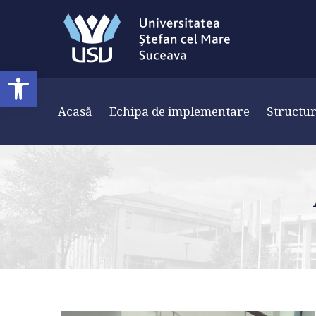
Deschide bara de unelte
Acasă
Echipa de implementare
Structu