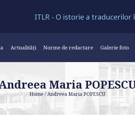
ITLR - O istorie a traducerilor
ra
Actualități
Norme de redactare
Galerie foto
Andreea Maria POPESC
Home
/
Andreea Maria POPESCU