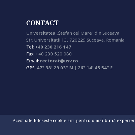
CONTACT
Universitatea „Ștefan cel Mare” din Suceava
Str. Universitatii 13, 720229 Suceava, Romania
Tel:
+40 230 216 147
Fax:
+40 230 520 080
Email:
rectorat@usv.ro
GPS:
47° 38′ 29.03″ N | 26° 14′ 45.54″ E
Acest site folosește cookie-uri pentru o mai bună experienț
Politică privind fișierele cookies
Protecția datelor cu car