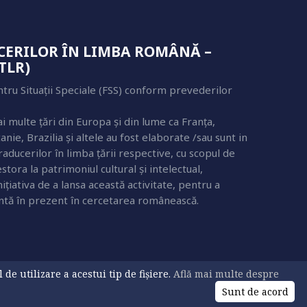
UCERILOR ÎN LIMBA ROMÂNĂ –
TLR)
ntru Situații Speciale (FSS) conform prevederilor
ai multe țări din Europa și din lume ca Franța,
ie, Brazilia și altele au fost elaborate /sau sunt in
raducerilor în limba țării respective, cu scopul de
tora la patrimoniul cultural și intelectual,
ițiativa de a lansa această activitate, pentru a
entă în prezent în cercetarea românească.
e utilizare a acestui tip de fișiere.
Află mai multe despre
Sunt de acord
© 2026 USV. All Rights Reserved